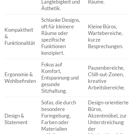
Langlebigkeit und
Räume.
Ästhetik.
Schlanke Designs,
oft für kleinere
Kleine Büros,
Kompaktheit
Räume oder
Wartebereiche,
&
spezifische
kurze
Funktionalität
Funktionen
Besprechungen.
konzipiert.
Fokus auf
Pausenbereiche,
Komfort,
Ergonomie &
Chill-out-Zonen,
Entspannung und
Wohlbefinden
kreative
gesunde
Arbeitsbereiche.
Sitzhaltung.
Sofas, die durch
Design-orientierte
besondere
Büros,
Design &
Formgebung,
Akzentmöbel, zur
Statement
Farben oder
Unterstreichung
Materialien
der