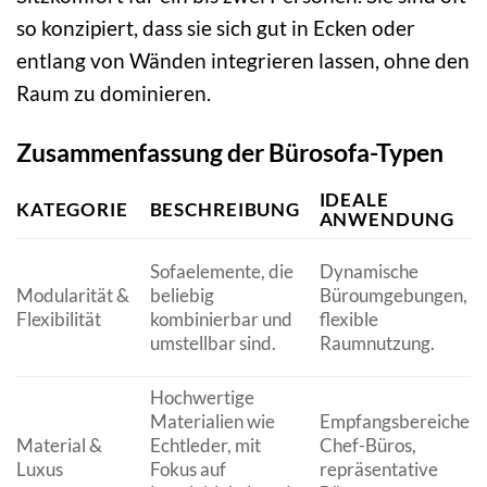
so konzipiert, dass sie sich gut in Ecken oder
entlang von Wänden integrieren lassen, ohne den
Raum zu dominieren.
Zusammenfassung der Bürosofa-Typen
IDEALE
KATEGORIE
BESCHREIBUNG
ANWENDUNG
Sofaelemente, die
Dynamische
Modularität &
beliebig
Büroumgebungen,
Flexibilität
kombinierbar und
flexible
umstellbar sind.
Raumnutzung.
Hochwertige
Materialien wie
Empfangsbereiche,
Material &
Echtleder, mit
Chef-Büros,
Luxus
Fokus auf
repräsentative