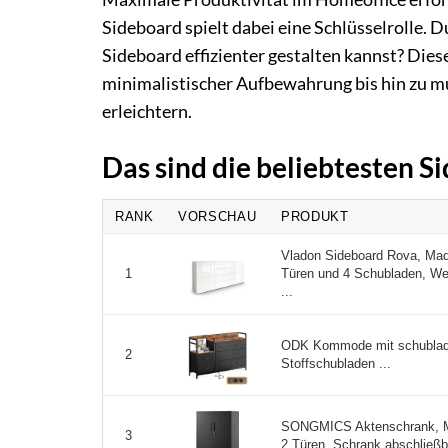
Sideboard spielt dabei eine Schlüsselrolle. 
Sideboard effizienter gestalten kannst? Dies
minimalistischer Aufbewahrung bis hin zu mu
erleichtern.
Das sind die beliebtesten 
RANK
VORSCHAU
PRODUKT
Vladon Sideboard Rova, Ma
Türen und 4 Schubladen, W
1
...
ODK Kommode mit schublade
2
Stoffschubladen ...
SONGMICS Aktenschrank, M
3
2 Türen, Schrank abschließb