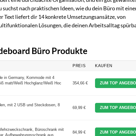
Du suchst nach praktischen Ideen, wie du dein Büro mit ein
er Text liefert dir 14 konkrete Umsetzungsansätze, von
ltifunktionalen Lösungen, die deinen Arbeitsalltag spürb
Sideboard Büro Produkte
PREIS
KAUFEN
de in Germany, Kommode mit 4
eiß matt/Weiß Hochglanz/Weiß Hoc
354,66 €
ZUM TOP ANGEBO
n, mit 2 USB und Steckdosen, 8
69,99 €
ZUM TOP ANGEBO
ehrzweckschrank, Büroschrank mit
84,99 €
ZUM TOP ANGEBO
ar, Aufbewahrungsschrank aus ...