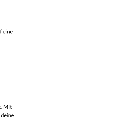
f eine
t. Mit
 deine