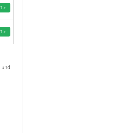
T »
T »
n und