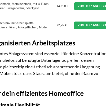
rank, Metallschrank, mit 4 Türen,
149,98 €
ZUM TOP ANGEBO
rer Einlegeboden, Stahlgest ...
chrank mit Arbeitsplatte,
72,99 €
ZUM TOP ANGEBO
den 2 Türen, Ablageflächen, Mode ...
anisierten Arbeitsplatzes
entes Ablagesystem sind essenziell für deine Konzentratio
t mühelos auf benötigte Unterlagen zugreifen, deinen
nd gleichzeitig eine ästhetisch ansprechende Umgebung
le Möbelstück, da es Stauraum bietet, ohne den Raum zu
 dein effizientes Homeoffice
male Flexibilität