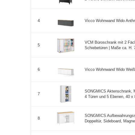
Vicco Wohnwand Wido Anthraz
4
VCM Büroschrank mit 2 Fäch
5
Schiebetüren | Maße ca. H. 7
Vicco Wohnwand Wido Weiß
6
SONGMICS Aktenschrank, M
7
4 Türen und 5 Ebenen, 40 x 8
SONGMICS Aufbewahrungssch
8
Doppeltür, Sideboard, Magnet