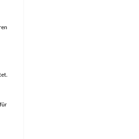
ren
et.
für