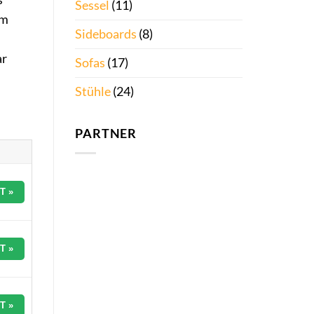
Sessel
(11)
em
Sideboards
(8)
ar
Sofas
(17)
Stühle
(24)
PARTNER
T »
T »
T »