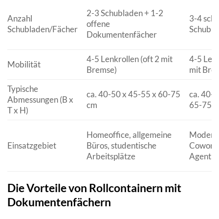
2-3 Schubladen + 1-2
Anzahl
3-4 sch
offene
Schubladen/Fächer
Schubla
Dokumentenfächer
4-5 Lenkrollen (oft 2 mit
4-5 Lenk
Mobilität
Bremse)
mit Bre
Typische
ca. 40-50 x 45-55 x 60-75
ca. 40-5
Abmessungen (B x
cm
65-75 
T x H)
Homeoffice, allgemeine
Moderne
Einsatzgebiet
Büros, studentische
Coworki
Arbeitsplätze
Agentu
Die Vorteile von Rollcontainern mit
Dokumentenfächern