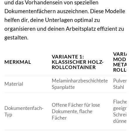
und das Vorhandensein von speziellen
Dokumentenfächern auszeichnen. Diese Modelle
helfen dir, deine Unterlagen optimal zu
organisieren und deinen Arbeitsplatz effizient zu
gestalten.
VARIAN
VARIANTE 1:
MODE
MERKMAL
KLASSISCHER HOLZ-
METAL
ROLLCONTAINER
ROLLC
Melaminharzbeschichtete
Pulverb
Material
Spanplatte
Stahl
Flache 
Offene Fächer für lose
Dokumentenfach-
geeignet
Dokumente, flache
Typ
Schreib
Fächer
dünne U